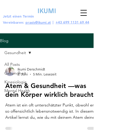
Jetzt einen Termin
|
+43 699 1131 69 44
Vereinbaren:
praxis@ikumi.at
Blog
Gesundheit
All Posts
Ikumi Derschmidt
Gesundheit
2. Juni
5 Min. Lesezeit
Kinesiologie
Atem & Gesundheit —was
Mental Health
dein Körper wirklich braucht
Atem ist ein oft unterschätzter Punkt, obwohl er
so offensichtlich lebensnotwendig ist. In diesem
Artikel lernst du, wie du mit deinem Atem deine
körperliche und psychische Gesundheit
verbessern kannst.