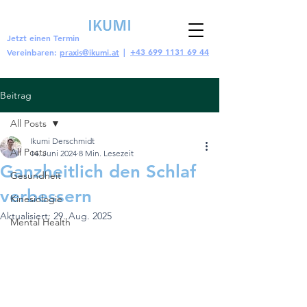
Jetzt einen Termin
|
+43 699 1131 69 44
Vereinbaren:
praxis@ikumi.at
Beitrag
All Posts
Ikumi Derschmidt
All Posts
14. Juni 2024
8 Min. Lesezeit
Ganzheitlich den Schlaf
Gesundheit
verbessern
Kinesiologie
Aktualisiert:
29. Aug. 2025
Mental Health