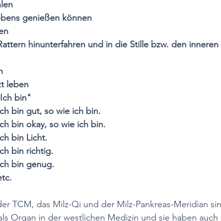
hlen
ebens genießen können
en
ttern hinunterfahren und in die Stille bzw. den inneren
n
zt leben
Ich bin"
Ich bin gut, so wie ich bin.
				Ich bin okay, so wie ich bin.
			Ich bin Licht.
			Ich bin richtig.
				Ich bin genug. 
etc.
 der TCM, das Milz-Qi und der Milz-Pankreas-Meridian sin
 als Organ in der westlichen Medizin und sie haben auch 