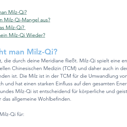
an Milz-Qi?
in Milz-Qi-Mangel aus?
s Milz-Qi? 
mein Milz-Qi Wieder?
ht man Milz-Qi?
t, die durch deine Meridiane fließt. Milz-Qi spielt eine 
onellen Chinesischen Medizin (TCM) und daher auch in der
den ist. Die Milz ist in der TCM für die Umwandlung vo
ch und hat einen starken Einfluss auf den gesamten Ener
undes Milz-Qi ist entscheidend für körperliche und geist
r das allgemeine Wohlbefinden.
ilz-Qi für: