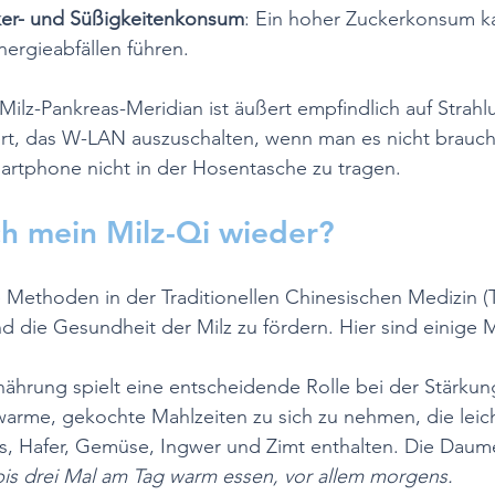
ker- und Süßigkeitenkonsum
: Ein hoher Zuckerkonsum ka
ergieabfällen führen.
 Milz-Pankreas-Meridian ist äußert empfindlich auf Strahlu
t, das W-LAN auszuschalten, wenn man es nicht braucht
artphone nicht in der Hosentasche zu tragen.
ch mein Milz-Qi wieder?
e Methoden in der Traditionellen Chinesischen Medizin 
nd die Gesundheit der Milz zu fördern. Hier sind einige 
rnährung spielt eine entscheidende Rolle bei der Stärkun
arme, gekochte Mahlzeiten zu sich zu nehmen, die leich
s, Hafer, Gemüse, Ingwer und Zimt enthalten. Die Daume
bis drei Mal am Tag warm essen, vor allem morgens.