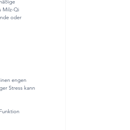
mäßige 
 Milz-Qi 
ende oder 
einen engen 
er Stress kann 
-Funktion 