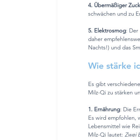
4. Übermäßiger Zuc
schwächen und zu En
5. Elektrosmog
: Der
daher empfehlenswer
Nachts!) und das Sm
Wie stärke i
Es gibt verschieden
Milz-Qi zu stärken u
1. Ernährung
: Die E
Es wird empfohlen, w
Lebensmittel wie Rei
Milz-Qi lautet: 
Zwei 