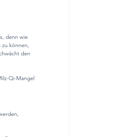
s, denn wie 
 zu können, 
chwächt den 
Milz-Qi-Mangel 
werden, 