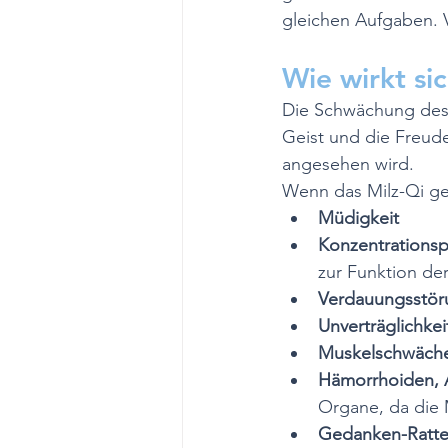
gleichen Aufgaben. V
Wie wirkt si
Die Schwächung des M
Geist und die Freude
angesehen wird.
Wenn das Milz-Qi ge
Müdigkeit
Konzentrations
zur Funktion der
Verdauungsstöru
Unverträglichkei
Muskelschwäch
Hämorrhoiden, A
Organe, da die M
Gedanken-Ratte