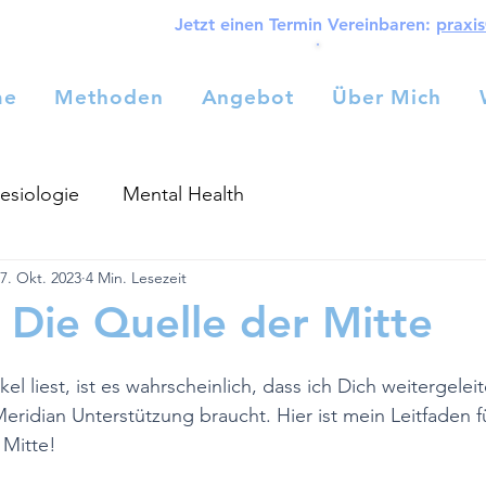
Jetzt einen Termin Vereinbaren:
praxi
me
Methoden
Angebot
Über Mich
Home
Methoden
Angebot
Über Mich
esiologie
Mental Health
7. Okt. 2023
4 Min. Lesezeit
– Die Quelle der Mitte
l liest, ist es wahrscheinlich, dass ich Dich weitergelei
eridian Unterstützung braucht. Hier ist mein Leitfaden f
 Mitte!