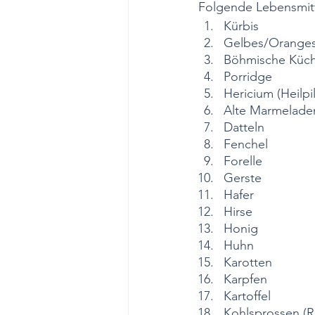
Folgende Lebensmitte
Kürbis
Gelbes/Oranges
Böhmische Küch
Porridge
Hericium (Heilpil
Alte Marmeladen
Datteln
Fenchel
Forelle
Gerste
Hafer
Hirse
Honig
Huhn
Karotten
Karpfen
Kartoffel
Kohlsprossen (R