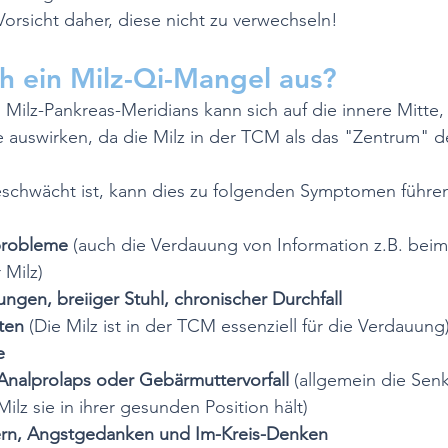
orsicht daher, diese nicht zu verwechseln!
ch ein Milz-Qi-Mangel aus?
ilz-Pankreas-Meridians kann sich auf die innere Mitte,
 auswirken, da die Milz in der TCM als das "Zentrum" d
schwächt ist, kann dies zu folgenden Symptomen führe
probleme 
(auch die Verdauung von Information z.B. beim
 Milz)
ngen, breiiger Stuhl, chronischer Durchfall
ten 
(Die Milz ist in der TCM essenziell für die Verdauung
e
nalprolaps oder Gebärmuttervorfall 
(allgemein die Sen
ilz sie in ihrer gesunden Position hält)
rn, Angstgedanken und Im-Kreis-Denken 