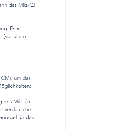
nn das Milz-Qi 
ng. Es ist 
 (vor allem 
(TCM), um das 
Möglichkeiten:
g des Milz-Qi. 
t verdauliche 
nregel für das 