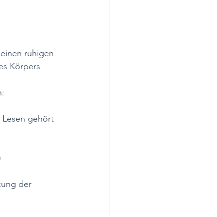
 einen ruhigen 
es Körpers 
n:
 Lesen gehört 
)
kung der 