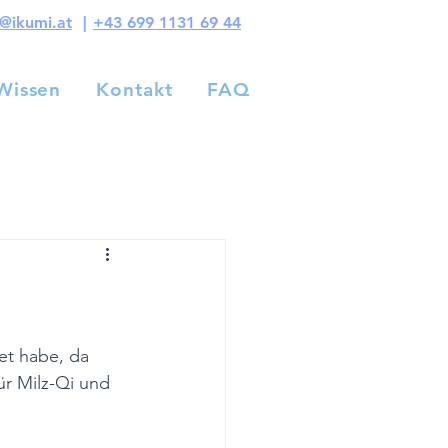
s@ikumi.at
|
+43 699 1131 69 44
Wissen
Kontakt
FAQ
Wissen
Kontakt
FAQ
tet habe, da 
ür Milz-Qi und 