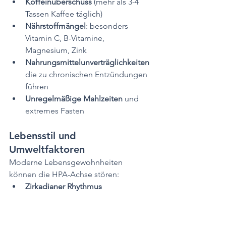
Koffeinüberschuss
 (mehr als 3-4 
Tassen Kaffee täglich)
Nährstoffmängel
: besonders 
Vitamin C, B-Vitamine, 
Magnesium, Zink
Nahrungsmittelunverträglichkeiten
die zu chronischen Entzündungen 
führen
Unregelmäßige Mahlzeiten
 und 
extremes Fasten
Lebensstil und 
Umweltfaktoren
Moderne Lebensgewohnheiten 
können die HPA-Achse stören:
Zirkadianer Rhythmus 
gestört
 durch Nachtschichten, 
Blaulicht oder Jetlag
Elektrosmog und ständige 