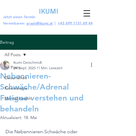
Jetzt einen Termin
|
+43 699 1131 69 44
Vereinbaren:
praxis@ikumi.at
Beitrag
All Posts
Ikumi Derschmidt
All Posts
29. Sept. 2025
11 Min. Lesezeit
Nebennieren-
Gesundheit
Schwäche/Adrenal
Kinesiologie
Fatigue verstehen und
Mental Health
behandeln
Aktualisiert:
18. Mai
Die Nebennieren-Schwäche oder 