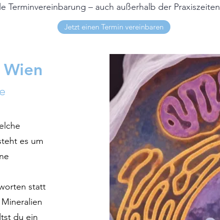
ble Terminvereinbarung – auch außerhalb der Praxiszeite
Jetzt einen Termin vereinbaren
n Wien
ne
Welche
steht es um
ine
worten statt
 Mineralien
tst du ein