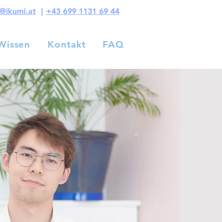
s@ikumi.at
|
+43 699 1131 69 44
Wissen
Kontakt
FAQ
Wissen
Kontakt
FAQ