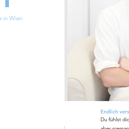
e in Wien
Endlich ver
Du fühlst di
aber nieman