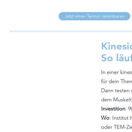
Jetzt einen Termin vereinbaren
Kinesi
So läu
​In einer kin
für dein The
Dann testen w
dem Muskelte
Investition
: 
Wo
: Institu
oder TEM-Ze