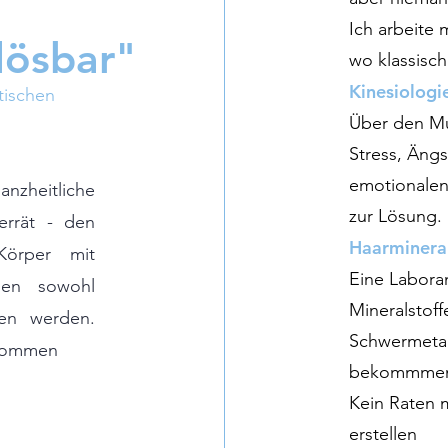
Ich arbeite 
 lösbar"
wo klassisch
Kinesiologi
schen
Über den Mu
Stress, Ängs
emotionalen
anzheitliche
zur Lösung.
rrät - den
Haarminera
örper mit
Eine Laboran
nen sowohl
Mineralstof
en werden.
Schwermetall
u kommen
bekommmen -
Kein Raten m
erstellen