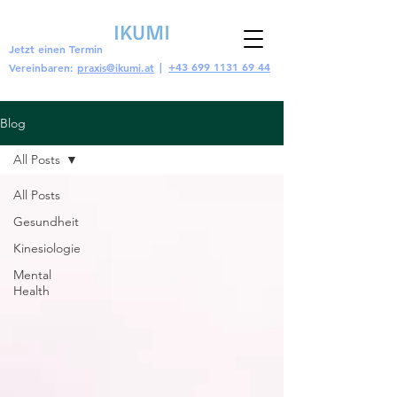
Jetzt einen Termin
|
+43 699 1131 69 44
Vereinbaren:
praxis@ikumi.at
Blog
All Posts
All Posts
Gesundheit
Kinesiologie
Mental
Health