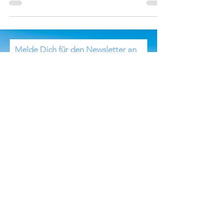
bevor man Supplements nimmt.
Melde Dich für den Newsletter an
und bekomme alle Neuigkeiten
mit!
Email
Beitreten
Ikumi Derschmidt