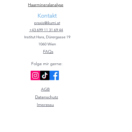
Haarmineralanalyse
Kontakt
praxis@ikumi.at
+43 699 11 31 69 44
Institut Hara, Dürergasse 19
1060 Wien
FAQs
Folge mir gerne:
AGB
Datenschutz
Impressu
m
©2023 by Ikumi Derschmidt