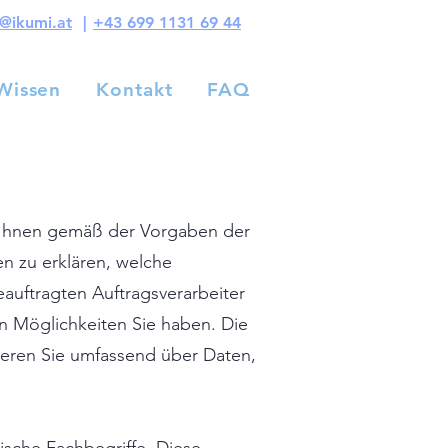
s@ikumi.at
|
+43 699 1131 69 44
Wissen
Kontakt
FAQ
Wissen
Kontakt
FAQ
m Ihnen gemäß der Vorgaben der
 zu erklären, welche
auftragten Auftragsverarbeiter
en Möglichkeiten Sie haben. Die
ieren Sie umfassend über Daten,