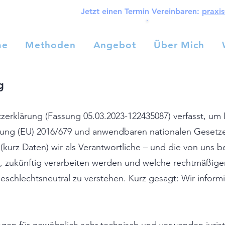
Jetzt einen Termin Vereinbaren:
praxi
me
Methoden
Angebot
Über Mich
Home
Methoden
Angebot
Über Mich
g
zerklärung (Fassung 05.03.2023-122435087) verfasst, u
ng (EU) 2016/679 und anwendbaren nationalen Gesetzen
rz Daten) wir als Verantwortliche – und die von uns be
en, zukünftig verarbeiten werden und welche rechtmäßig
eschlechtsneutral zu verstehen. Kurz gesagt: Wir inform