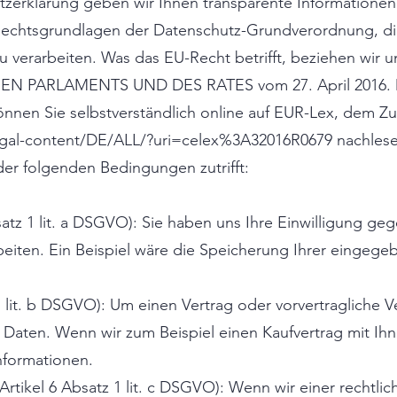
zerklärung geben wir Ihnen transparente Informationen
 Rechtsgrundlagen der Datenschutz-Grundverordnung, di
 verarbeiten. Was das EU-Recht betrifft, beziehen wi
EN PARLAMENTS UND DES RATES vom 27. April 2016. D
nnen Sie selbstverständlich online auf EUR-Lex, dem 
legal-content/DE/ALL/?uri=celex%3A32016R0679
nachlese
er folgenden Bedingungen zutrifft:
satz 1 lit. a DSGVO): Sie haben uns Ihre Einwilligung g
eiten. Ein Beispiel wäre die Speicherung Ihrer eingeg
1 lit. b DSGVO): Um einen Vertrag oder vorvertragliche 
hre Daten. Wenn wir zum Beispiel einen Kaufvertrag mit Ih
formationen.
Artikel 6 Absatz 1 lit. c DSGVO): Wenn wir einer rechtlic