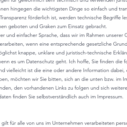
ngen für gewöhnlich sehr technisch und verwenden juris
Ihnen hingegen die wichtigsten Dinge so einfach und tra
ansparenz förderlich ist, werden technische Begriffe lese
onen geboten und Graken zum Einsatz gebracht.
rer und einfacher Sprache, dass wir im Rahmen unserer Ge
arbeiten, wenn eine entsprechende gesetzliche Grundla
glichst knappe, unklare und juristisch-technische Erklä
 wenn es um Datenschutz geht. Ich hoffe, Sie finden die 
nd vielleicht ist die eine oder andere Information dabei,
en, möchten wir Sie bitten, sich an die unten bzw. im
enden, den vorhandenen Links zu folgen und sich weitere
ten finden Sie selbstverständlich auch im Impressum.
 gilt für alle von uns im Unternehmen verarbeiteten pe