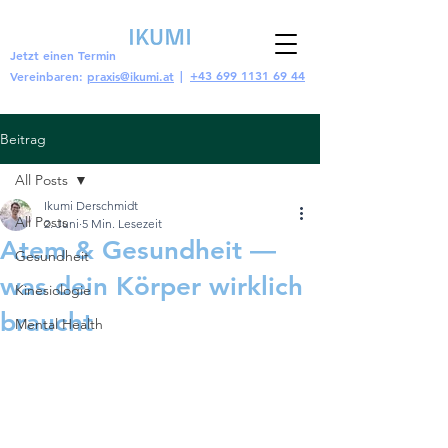
Jetzt einen Termin
|
+43 699 1131 69 44
Vereinbaren:
praxis@ikumi.at
Beitrag
All Posts
Ikumi Derschmidt
All Posts
2. Juni
5 Min. Lesezeit
Atem & Gesundheit —
Gesundheit
was dein Körper wirklich
Kinesiologie
braucht
Mental Health